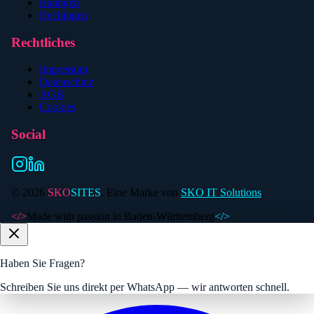
Balingen
Hechingen
Rechtliches
Impressum
Datenschutz
AGB
Cookies
Social
©
2026
SKO
SITES
. Eine Marke von
SKO IT Solutions
.
</>
Made with passion in Baden-Württemberg
</>
Haben Sie Fragen?
Schreiben Sie uns direkt per WhatsApp — wir antworten schnell.