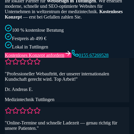
Ihr lokaler Partner für
Webdesign in
Tuttlingen
. Wir erstellen
moderne, schnelle und SEO-optimierte Websites für
Unternehmen in
weltzentrum der medizintechnik
.
Kostenloses
Konzept
— erst bei Gefallen zahlen Sie.
100 % kostenlose Beratung
Festpreis ab 499 €
Lokal in
Tuttlingen
Kostenloses Konzept anfordern
0155 67269528
"
Professioneller Webauftritt, der unserer internationalen
Kundschaft gerecht wird. Top Arbeit!
"
Dr. Andreas E.
Medizintechnik Tuttlingen
"
Online-Termine und schnelle Ladezeit — genau richtig für
unsere Patienten.
"