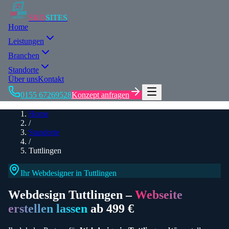
SKO
SITES
Home
Leistungen
Branchen
Standorte
Über uns
Kontakt
0155 67269528
Konzept anfragen
Home
/
Standorte
/
Tuttlingen
Ihr Webdesigner in
Tuttlingen
Webdesign
Tuttlingen
–
Webseite
erstellen lassen
ab 499 €