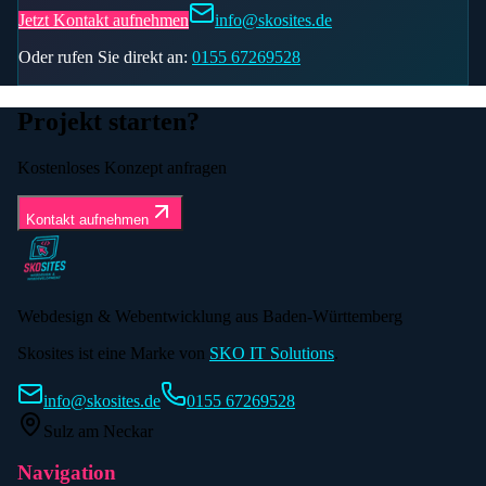
Jetzt Kontakt aufnehmen
info@skosites.de
Oder rufen Sie direkt an:
0155 67269528
Projekt starten?
Kostenloses Konzept anfragen
Kontakt aufnehmen
Webdesign & Webentwicklung aus Baden-Württemberg
Skosites ist eine Marke von
SKO IT Solutions
.
info@skosites.de
0155 67269528
Sulz am Neckar
Navigation