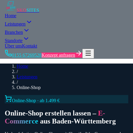
SKO
SITES
Home
Leistungen
Branchen
Standorte
Über uns
Kontakt
0155 67269528
Konzept anfragen
Home
/
Leistungen
/
Online-Shop
Online-Shop · ab 1.499 €
Online-Shop erstellen lassen –
E-
Commerce
aus Baden-Württemberg