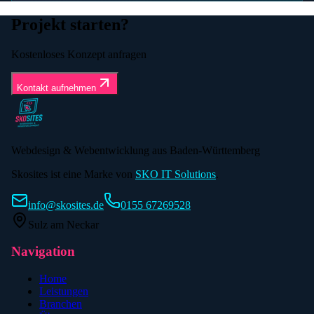
Projekt starten?
Kostenloses Konzept anfragen
Kontakt aufnehmen
Webdesign & Webentwicklung aus Baden-Württemberg
Skosites ist eine Marke von
SKO IT Solutions
.
info@skosites.de
0155 67269528
Sulz am Neckar
Navigation
Home
Leistungen
Branchen