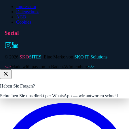
Impressum
Datenschutz
AGB
Cookies
Social
©
2026
SKO
SITES
. Eine Marke von
SKO IT Solutions
.
</>
Made with passion in Baden-Württemberg
</>
Haben Sie Fragen?
Schreiben Sie uns direkt per WhatsApp — wir antworten schnell.