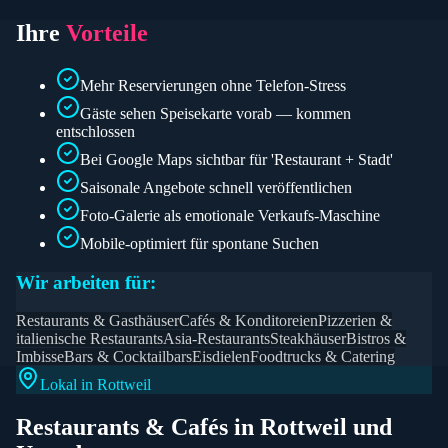
Ihre
Vorteile
Mehr Reservierungen ohne Telefon-Stress
Gäste sehen Speisekarte vorab — kommen
entschlossen
Bei Google Maps sichtbar für 'Restaurant + Stadt'
Saisonale Angebote schnell veröffentlichen
Foto-Galerie als emotionale Verkaufs-Maschine
Mobile-optimiert für spontane Suchen
Wir arbeiten für:
Restaurants & Gasthäuser
Cafés & Konditoreien
Pizzerien &
italienische Restaurants
Asia-Restaurants
Steakhäuser
Bistros &
Imbisse
Bars & Cocktailbars
Eisdielen
Foodtrucks & Catering
Lokal in
Rottweil
Restaurants & Cafés
in
Rottweil
und