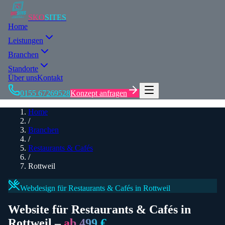
SKO
SITES
Home
Leistungen
Branchen
Standorte
Über uns
Kontakt
0155 67269528
Konzept anfragen
Home
/
Branchen
/
Restaurants & Cafés
/
Rottweil
Webdesign für
Restaurants & Cafés
in Rottweil
Website für
Restaurants & Cafés
in
Rottweil
–
ab 499 €