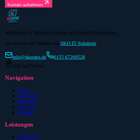
Kontakt aufnehmen
Webdesign & Webentwicklung aus Baden-Württemberg
Skosites ist eine Marke von
SKO IT Solutions
.
info@skosites.de
0155 67269528
Sulz am Neckar
Navigation
Home
Leistungen
Branchen
Über uns
Kontakt
Leistungen
Webdesign