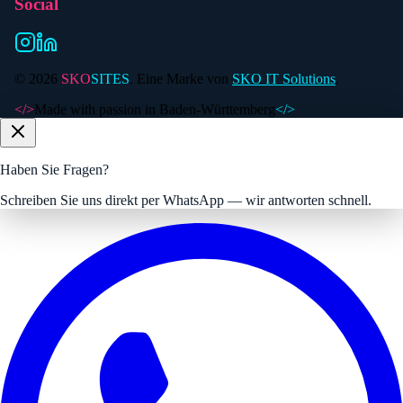
Social
©
2026
SKO
SITES
. Eine Marke von
SKO IT Solutions
.
</>
Made with passion in Baden-Württemberg
</>
Haben Sie Fragen?
Schreiben Sie uns direkt per WhatsApp — wir antworten schnell.