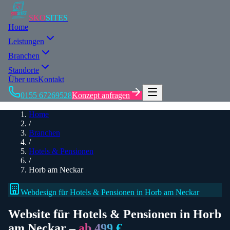
SKO
SITES
Home
Leistungen
Branchen
Standorte
Über uns
Kontakt
0155 67269528
Konzept anfragen
Home
/
Branchen
/
Hotels & Pensionen
/
Horb am Neckar
Webdesign für
Hotels & Pensionen
in Horb am Neckar
Website für
Hotels & Pensionen
in Horb
am Neckar
–
ab 499 €