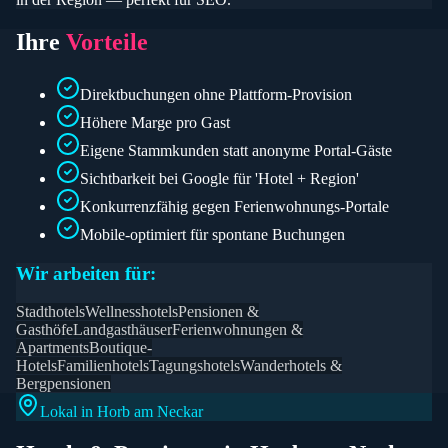
Ihre
Vorteile
Direktbuchungen ohne Plattform-Provision
Höhere Marge pro Gast
Eigene Stammkunden statt anonyme Portal-Gäste
Sichtbarkeit bei Google für 'Hotel + Region'
Konkurrenzfähig gegen Ferienwohnungs-Portale
Mobile-optimiert für spontane Buchungen
Wir arbeiten für:
Stadthotels
Wellnesshotels
Pensionen &
Gasthöfe
Landgasthäuser
Ferienwohnungen &
Apartments
Boutique-
Hotels
Familienhotels
Tagungshotels
Wanderhotels &
Bergpensionen
Lokal in
Horb am Neckar