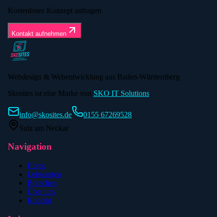
Kostenloses Konzept anfragen
Kontakt aufnehmen
Webdesign & Webentwicklung aus Baden-Württemberg
Skosites ist eine Marke von
SKO IT Solutions
.
info@skosites.de
0155 67269528
Sulz am Neckar
Navigation
Home
Leistungen
Branchen
Über uns
Kontakt