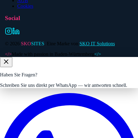
AGB
Cookies
Social
©
2026
SKO
SITES
. Eine Marke von
SKO IT Solutions
.
</>
Made with passion in Baden-Württemberg
</>
Haben Sie Fragen?
Schreiben Sie uns direkt per WhatsApp — wir antworten schnell.