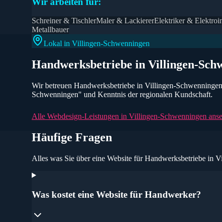
Wir arbeiten für:
Schreiner & Tischler
Maler & Lackierer
Elektriker & Elektroin
Metallbauer
Lokal in
Villingen-Schwenningen
Handwerksbetriebe
in
Villingen-Sch
Wir betreuen
Handwerksbetriebe
in
Villingen-Schwenninge
Schwenningen
" und Kenntnis der regionalen Kundschaft.
Alle Webdesign-Leistungen in
Villingen-Schwenningen
ans
Häufige Fragen
Alles was Sie über eine Website für
Handwerksbetriebe
in V
Was kostet eine Website für Handwerker?