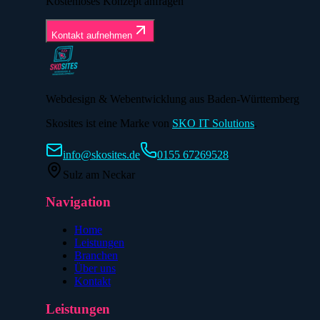
Kostenloses Konzept anfragen
Kontakt aufnehmen
Webdesign & Webentwicklung aus Baden-Württemberg
Skosites ist eine Marke von
SKO IT Solutions
.
info@skosites.de
0155 67269528
Sulz am Neckar
Navigation
Home
Leistungen
Branchen
Über uns
Kontakt
Leistungen