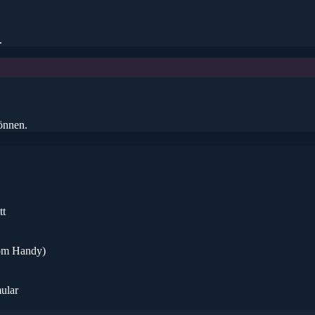
.
önnen.
tt
vom Handy)
ular