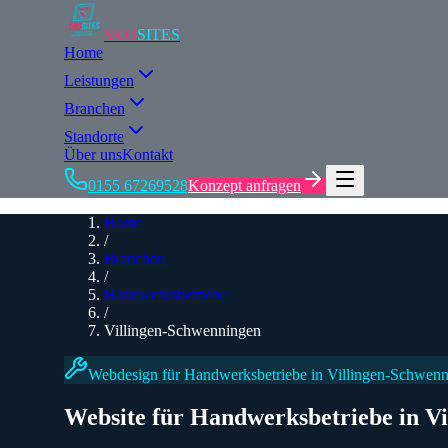
SKO
SITES
Home
Leistungen
Branchen
Standorte
Über uns
Kontakt
0155 67269528
Konzept anfragen
Home
/
Branchen
/
Handwerksbetriebe
/
Villingen-Schwenningen
Webdesign für
Handwerksbetriebe
in Villingen-Schwen
Website für
Handwerksbetriebe
in V