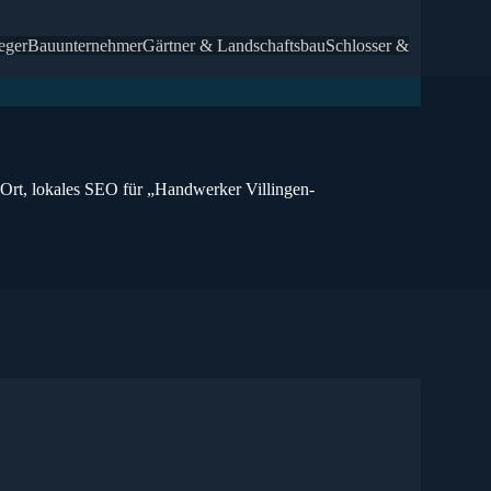
eger
Bauunternehmer
Gärtner & Landschaftsbau
Schlosser &
 Ort, lokales SEO für „
Handwerker
Villingen-