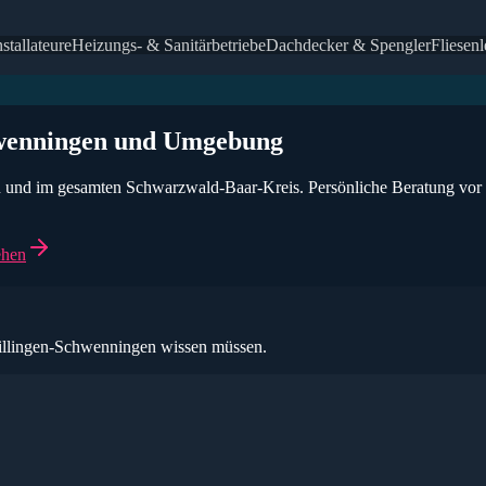
stallateure
Heizungs- & Sanitärbetriebe
Dachdecker & Spengler
Fliesenl
wenningen
und Umgebung
n
und im gesamten
Schwarzwald-Baar-Kreis
. Persönliche Beratung vor
ehen
illingen-Schwenningen
wissen müssen.