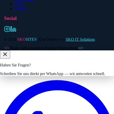
AGB
Cookies
Social
©
2026
SKO
SITES
. Eine Marke von
SKO IT Solutions
.
</>
Made with passion in Baden-Württemberg
</>
Haben Sie Fragen?
Schreiben Sie uns direkt per WhatsApp — wir antworten schnell.