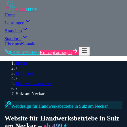
SKO
SITES
Home
Leistungen
Branchen
Standorte
Über uns
Kontakt
0155 67269528
Konzept anfragen
Home
/
Branchen
/
Handwerksbetriebe
/
Sulz am Neckar
Webdesign für
Handwerksbetriebe
in Sulz am Neckar
Website für
Handwerksbetriebe
in Sulz
am Neckar
–
ab 499 €