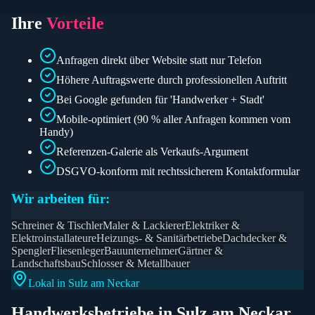
Ihre
Vorteile
Anfragen direkt über Website statt nur Telefon
Höhere Auftragswerte durch professionellen Auftritt
Bei Google gefunden für 'Handwerker + Stadt'
Mobile-optimiert (90 % aller Anfragen kommen vom
Handy)
Referenzen-Galerie als Verkaufs-Argument
DSGVO-konform mit rechtssicherem Kontaktformular
Wir arbeiten für:
Schreiner & Tischler
Maler & Lackierer
Elektriker &
Elektroinstallateure
Heizungs- & Sanitärbetriebe
Dachdecker &
Spengler
Fliesenleger
Bauunternehmer
Gärtner &
Landschaftsbau
Schlosser & Metallbauer
Lokal in
Sulz am Neckar
Handwerksbetriebe
in
Sulz am Neckar