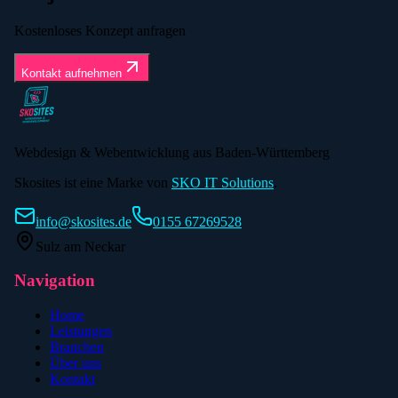
Kostenloses Konzept anfragen
Kontakt aufnehmen
Webdesign & Webentwicklung aus Baden-Württemberg
Skosites ist eine Marke von
SKO IT Solutions
.
info@skosites.de
0155 67269528
Sulz am Neckar
Navigation
Home
Leistungen
Branchen
Über uns
Kontakt